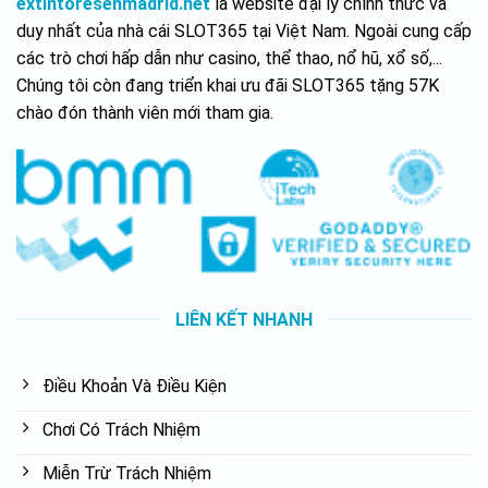
extintoresenmadrid.net
là website đại lý chính thức và
duy nhất của nhà cái SLOT365 tại Việt Nam. Ngoài cung cấp
các trò chơi hấp dẫn như casino, thể thao, nổ hũ, xổ số,...
Chúng tôi còn đang triển khai ưu đãi SLOT365 tặng 57K
chào đón thành viên mới tham gia.
LIÊN KẾT NHANH
Điều Khoản Và Điều Kiện
Chơi Có Trách Nhiệm
Miễn Trừ Trách Nhiệm