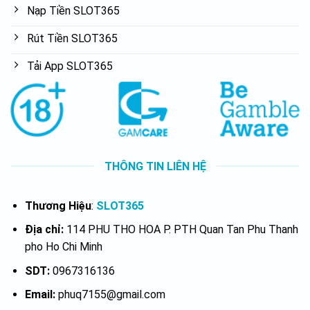
Nạp Tiền SLOT365
Rút Tiền SLOT365
Tải App SLOT365
THÔNG TIN LIÊN HỆ
Thương Hiệu
:
SLOT365
Địa chỉ:
114 PHU THO HOA P. PTH Quan Tan Phu Thanh
pho Ho Chi Minh
SDT:
0967316136
Email:
phuq7155@gmail.com