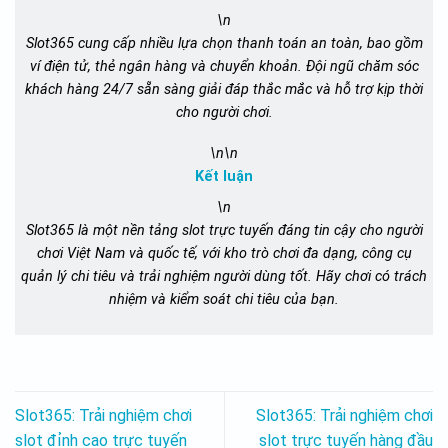
\n
Slot365 cung cấp nhiều lựa chọn thanh toán an toàn, bao gồm
ví điện tử, thẻ ngân hàng và chuyển khoản. Đội ngũ chăm sóc
khách hàng 24/7 sẵn sàng giải đáp thắc mắc và hỗ trợ kịp thời
cho người chơi.
\n\n
Kết luận
\n
Slot365 là một nền tảng slot trực tuyến đáng tin cậy cho người
chơi Việt Nam và quốc tế, với kho trò chơi đa dạng, công cụ
quản lý chi tiêu và trải nghiệm người dùng tốt. Hãy chơi có trách
nhiệm và kiểm soát chi tiêu của bạn.
Slot365: Trải nghiệm chơi
Slot365: Trải nghiệm chơi
slot đỉnh cao trực tuyến
slot trực tuyến hàng đầu