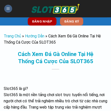
Skip
to
content
ĐĂNG NHẬP
ĐĂNG KÝ
Trang Chủ
»
Hướng Dẫn
»
Cách Xem Đá Gà Online Tại Hệ
Thống Cá Cược Của SLOT365
Cách Xem Đá Gà Online Tại Hệ
Thống Cá Cược Của SLOT365
Slot365 là gì?
Slot365 là một nền tảng chơi slot trực tuyến nổi tiếng, nơi
người chơi có thể trải nghiệm nhiều trò chơi từ các nhà cung
cấp hàng đầu. Trang web tập trung vào trải nghiệm mượt