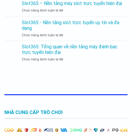
trò
Slot365 – Nền tảng máy slot trực tuyến hiện đại
trải
chơi
nghiệm
Chức năng bình luận bị tắt
Slot365
slot
chơi
–
trực
đỉnh
Nền
Slot365 - Nền tảng slot trực tuyến uy tín và đa
tuyến
cao
tảng
hàng
dạng
máy
đầu
Chức năng bình luận bị tắt
Slot365
slot
tại
-
trực
Việt
Nền
tuyến
Slot365: Tổng quan về nền tảng máy đánh bạc
Nam
tảng
hiện
trực tuyến hiện đại
slot
đại
Chức năng bình luận bị tắt
Slot365:
trực
Tổng
tuyến
quan
uy
về
tín
nền
và
tảng
đa
máy
dạng
đánh
bạc
trực
tuyến
NHÀ CUNG CẤP TRÒ CHƠI
hiện
đại