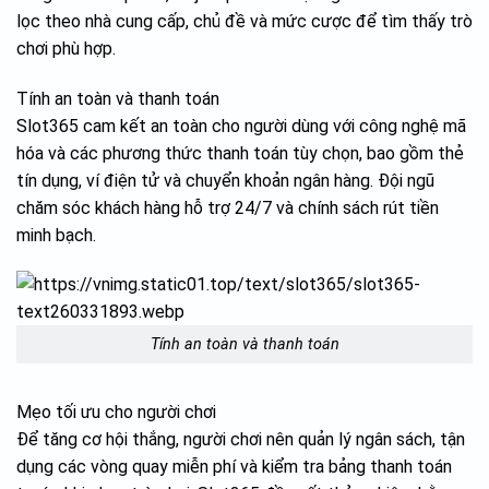
lọc theo nhà cung cấp, chủ đề và mức cược để tìm thấy trò
chơi phù hợp.
Tính an toàn và thanh toán
Slot365 cam kết an toàn cho người dùng với công nghệ mã
hóa và các phương thức thanh toán tùy chọn, bao gồm thẻ
tín dụng, ví điện tử và chuyển khoản ngân hàng. Đội ngũ
chăm sóc khách hàng hỗ trợ 24/7 và chính sách rút tiền
minh bạch.
Tính an toàn và thanh toán
Mẹo tối ưu cho người chơi
Để tăng cơ hội thắng, người chơi nên quản lý ngân sách, tận
dụng các vòng quay miễn phí và kiểm tra bảng thanh toán