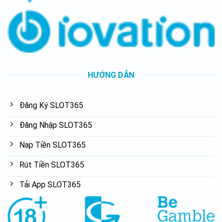
HƯỚNG DẪN
Đăng Ký SLOT365
Đăng Nhập SLOT365
Nạp Tiền SLOT365
Rút Tiền SLOT365
Tải App SLOT365