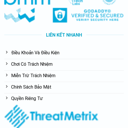
LIÊN KẾT NHANH
Điều Khoản Và Điều Kiện
Chơi Có Trách Nhiệm
Miễn Trừ Trách Nhiệm
Chính Sách Bảo Mật
Quyền Riêng Tư