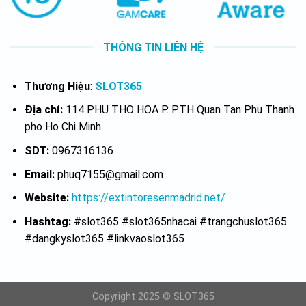
THÔNG TIN LIÊN HỆ
Thương Hiệu
:
SLOT365
Địa chỉ:
114 PHU THO HOA P. PTH Quan Tan Phu Thanh
pho Ho Chi Minh
SDT:
0967316136
Email:
phuq7155@gmail.com
Website:
https://extintoresenmadrid.net/
Hashtag:
#slot365 #slot365nhacai #trangchuslot365
#dangkyslot365 #linkvaoslot365
Copyright 2025 © SLOT365