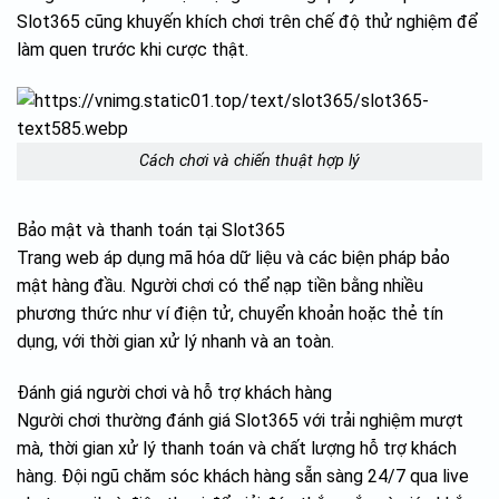
Slot365 cũng khuyến khích chơi trên chế độ thử nghiệm để
làm quen trước khi cược thật.
Cách chơi và chiến thuật hợp lý
Bảo mật và thanh toán tại Slot365
Trang web áp dụng mã hóa dữ liệu và các biện pháp bảo
mật hàng đầu. Người chơi có thể nạp tiền bằng nhiều
phương thức như ví điện tử, chuyển khoản hoặc thẻ tín
dụng, với thời gian xử lý nhanh và an toàn.
Đánh giá người chơi và hỗ trợ khách hàng
Người chơi thường đánh giá Slot365 với trải nghiệm mượt
mà, thời gian xử lý thanh toán và chất lượng hỗ trợ khách
hàng. Đội ngũ chăm sóc khách hàng sẵn sàng 24/7 qua live