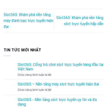
Slot365: Khám phá nền tảng
Slot365: Khám phá nền tảng
máy đánh bạc trực tuyến hiện
slot trực tuyến hấp dẫn
đại
TIN TỨC MỚI NHẤT
Slot365: Cổng trò chơi slot trực tuyến hàng đầu tại
Việt Nam
Chức năng bình luận bị tắt
Slot365:
Cổng
trò
Slot365 – Nền tảng máy slot trực tuyến hiện đại
chơi
Chức năng bình luận bị tắt
Slot365
slot
–
trực
Nền
Slot365 - Nền tảng slot trực tuyến uy tín và đa
tuyến
tảng
hàng
dạng
máy