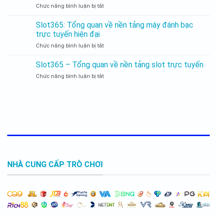
đầu
Chức năng bình luận bị tắt
Slot365
slot
tại
-
trực
Việt
Nền
tuyến
Slot365: Tổng quan về nền tảng máy đánh bạc
Nam
tảng
hiện
trực tuyến hiện đại
slot
đại
Chức năng bình luận bị tắt
Slot365:
trực
Tổng
tuyến
quan
Slot365 – Tổng quan về nền tảng slot trực tuyến
uy
về
tín
Chức năng bình luận bị tắt
Slot365
nền
và
–
tảng
đa
Tổng
máy
dạng
quan
đánh
về
bạc
nền
trực
tảng
tuyến
slot
hiện
trực
đại
tuyến
NHÀ CUNG CẤP TRÒ CHƠI