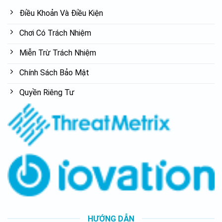
Điều Khoản Và Điều Kiện
Chơi Có Trách Nhiệm
Miễn Trừ Trách Nhiệm
Chính Sách Bảo Mật
Quyền Riêng Tư
HƯỚNG DẪN