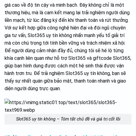
giá cao về độ tin cậy và minh bạch. Đây không chỉ là một
thương hiệu, mà là cam kết mang lại trải nghiệm người dùng
liền mạch, từ lúc đăng ký đến khi thanh toán và rút thưởng.
Với sự kết hợp giữa công nghệ hiện đại và đội ngũ chuyên
gia tư vấn, Slot365 uy tín không nhấn mạnh yếu tố giải trí
mà còn chú trọng tới tính bền vững và trách nhiệm xã hội.
Để người dùng cảm nhận đầy đủ, chúng tôi sẽ hé lộ từng
khía cạnh liên quan như hỗ trợ Slot365 và giftcode Slot365,
giúp bạn hình dung được cách một hệ sinh thái được vận
hành trơn tru. Để trải nghiệm Slot365 uy tín không, bạn sẽ
thấy sự nhất quán giữa bảo mật, thanh toán nhanh và giao
diện người dùng trực quan.
Slot365 uy tín không – Tóm tắt chủ đề và giá trị cốt lõi