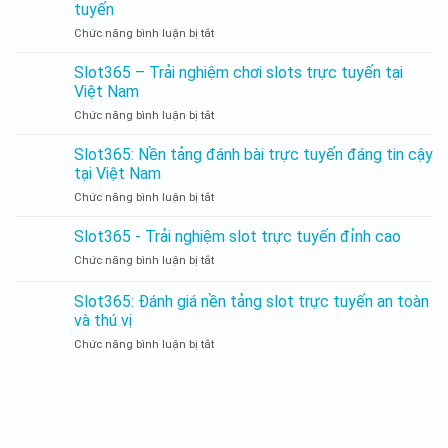
tuyến
Chức năng bình luận bị tắt
Slot365:
Tổng
quan
Slot365 – Trải nghiệm chơi slots trực tuyến tại
về
Việt Nam
nền
Chức năng bình luận bị tắt
Slot365
tảng
–
máy
Trải
Slot365: Nền tảng đánh bài trực tuyến đáng tin cậy
xèng
nghiệm
trực
tại Việt Nam
chơi
tuyến
Chức năng bình luận bị tắt
Slot365:
slots
Nền
trực
tảng
Slot365 - Trải nghiệm slot trực tuyến đỉnh cao
tuyến
đánh
tại
Chức năng bình luận bị tắt
Slot365
bài
Việt
-
trực
Nam
Trải
Slot365: Đánh giá nền tảng slot trực tuyến an toàn
tuyến
nghiệm
đáng
và thú vị
slot
tin
Chức năng bình luận bị tắt
Slot365:
trực
cậy
Đánh
tuyến
tại
giá
đỉnh
Việt
nền
cao
Nam
tảng
slot
trực