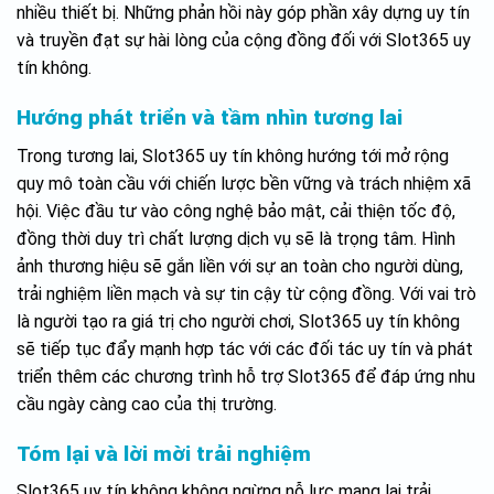
nhiều thiết bị. Những phản hồi này góp phần xây dựng uy tín
và truyền đạt sự hài lòng của cộng đồng đối với Slot365 uy
tín không.
Hướng phát triển và tầm nhìn tương lai
Trong tương lai, Slot365 uy tín không hướng tới mở rộng
quy mô toàn cầu với chiến lược bền vững và trách nhiệm xã
hội. Việc đầu tư vào công nghệ bảo mật, cải thiện tốc độ,
đồng thời duy trì chất lượng dịch vụ sẽ là trọng tâm. Hình
ảnh thương hiệu sẽ gắn liền với sự an toàn cho người dùng,
trải nghiệm liền mạch và sự tin cậy từ cộng đồng. Với vai trò
là người tạo ra giá trị cho người chơi, Slot365 uy tín không
sẽ tiếp tục đẩy mạnh hợp tác với các đối tác uy tín và phát
triển thêm các chương trình hỗ trợ Slot365 để đáp ứng nhu
cầu ngày càng cao của thị trường.
Tóm lại và lời mời trải nghiệm
Slot365 uy tín không không ngừng nỗ lực mang lại trải