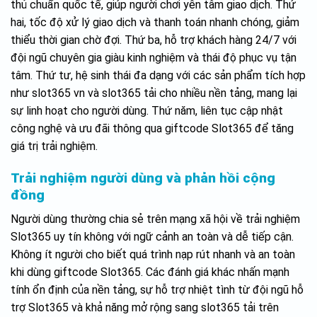
thủ chuẩn quốc tế, giúp người chơi yên tâm giao dịch. Thứ
hai, tốc độ xử lý giao dịch và thanh toán nhanh chóng, giảm
thiểu thời gian chờ đợi. Thứ ba, hỗ trợ khách hàng 24/7 với
đội ngũ chuyên gia giàu kinh nghiệm và thái độ phục vụ tận
tâm. Thứ tư, hệ sinh thái đa dạng với các sản phẩm tích hợp
như slot365 vn và slot365 tải cho nhiều nền tảng, mang lại
sự linh hoạt cho người dùng. Thứ năm, liên tục cập nhật
công nghệ và ưu đãi thông qua giftcode Slot365 để tăng
giá trị trải nghiệm.
Trải nghiệm người dùng và phản hồi cộng
đồng
Người dùng thường chia sẻ trên mạng xã hội về trải nghiệm
Slot365 uy tín không với ngữ cảnh an toàn và dễ tiếp cận.
Không ít người cho biết quá trình nạp rút nhanh và an toàn
khi dùng giftcode Slot365. Các đánh giá khác nhấn mạnh
tính ổn định của nền tảng, sự hỗ trợ nhiệt tình từ đội ngũ hỗ
trợ Slot365 và khả năng mở rộng sang slot365 tải trên