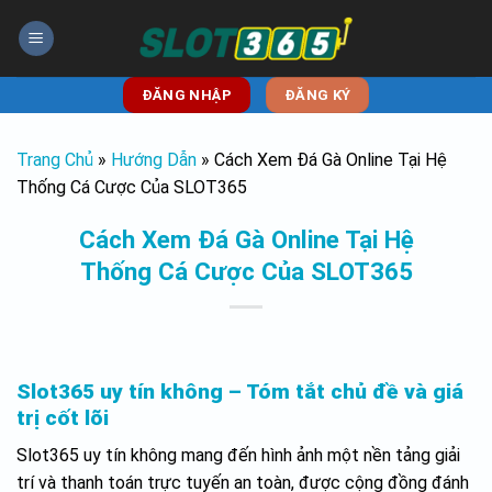
Skip
to
content
ĐĂNG NHẬP
ĐĂNG KÝ
Trang Chủ
»
Hướng Dẫn
»
Cách Xem Đá Gà Online Tại Hệ
Thống Cá Cược Của SLOT365
Cách Xem Đá Gà Online Tại Hệ
Thống Cá Cược Của SLOT365
Slot365 uy tín không – Tóm tắt chủ đề và giá
trị cốt lõi
Slot365 uy tín không mang đến hình ảnh một nền tảng giải
trí và thanh toán trực tuyến an toàn, được cộng đồng đánh