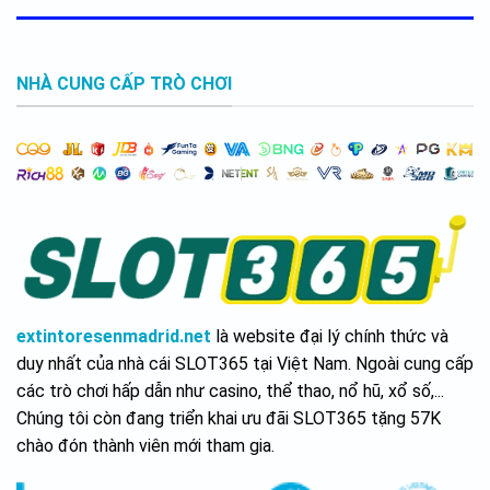
tuyến
an
toàn
và
NHÀ CUNG CẤP TRÒ CHƠI
thú
vị
extintoresenmadrid.net
là website đại lý chính thức và
duy nhất của nhà cái SLOT365 tại Việt Nam. Ngoài cung cấp
các trò chơi hấp dẫn như casino, thể thao, nổ hũ, xổ số,...
Chúng tôi còn đang triển khai ưu đãi SLOT365 tặng 57K
chào đón thành viên mới tham gia.