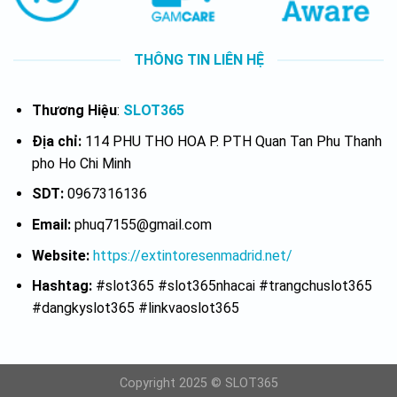
THÔNG TIN LIÊN HỆ
Thương Hiệu
:
SLOT365
Địa chỉ:
114 PHU THO HOA P. PTH Quan Tan Phu Thanh
pho Ho Chi Minh
SDT:
0967316136
Email:
phuq7155@gmail.com
Website:
https://extintoresenmadrid.net/
Hashtag:
#slot365 #slot365nhacai #trangchuslot365
#dangkyslot365 #linkvaoslot365
Copyright 2025 © SLOT365