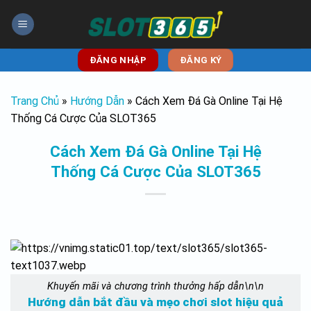
Skip
to
content
ĐĂNG NHẬP
ĐĂNG KÝ
Trang Chủ
»
Hướng Dẫn
»
Cách Xem Đá Gà Online Tại Hệ
Thống Cá Cược Của SLOT365
Cách Xem Đá Gà Online Tại Hệ
Thống Cá Cược Của SLOT365
Khuyến mãi và chương trình thưởng hấp dẫn\n\n
Hướng dẫn bắt đầu và mẹo chơi slot hiệu quả