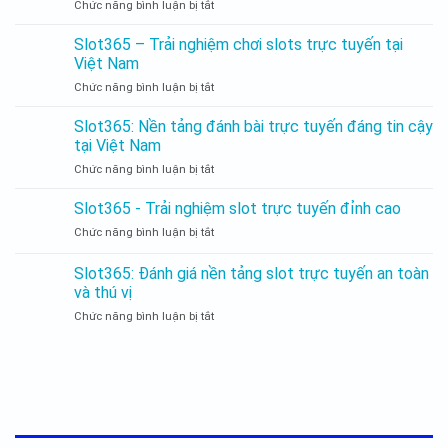
Chức năng bình luận bị tắt
Slot365:
Tổng
quan
Slot365 – Trải nghiệm chơi slots trực tuyến tại
về
Việt Nam
nền
Chức năng bình luận bị tắt
Slot365
tảng
–
máy
Trải
Slot365: Nền tảng đánh bài trực tuyến đáng tin cậy
xèng
nghiệm
trực
tại Việt Nam
chơi
tuyến
Chức năng bình luận bị tắt
Slot365:
slots
Nền
trực
tảng
Slot365 - Trải nghiệm slot trực tuyến đỉnh cao
tuyến
đánh
tại
Chức năng bình luận bị tắt
Slot365
bài
Việt
-
trực
Nam
Trải
Slot365: Đánh giá nền tảng slot trực tuyến an toàn
tuyến
nghiệm
đáng
và thú vị
slot
tin
Chức năng bình luận bị tắt
Slot365:
trực
cậy
Đánh
tuyến
tại
giá
đỉnh
Việt
nền
cao
Nam
tảng
slot
trực
tuyến