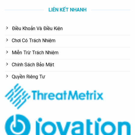
LIÊN KẾT NHANH
Điều Khoản Và Điều Kiện
Chơi Có Trách Nhiệm
Miễn Trừ Trách Nhiệm
Chính Sách Bảo Mật
Quyền Riêng Tư