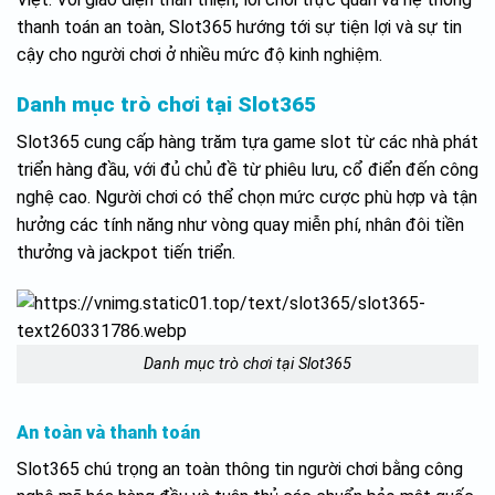
thanh toán an toàn, Slot365 hướng tới sự tiện lợi và sự tin
cậy cho người chơi ở nhiều mức độ kinh nghiệm.
Danh mục trò chơi tại Slot365
Slot365 cung cấp hàng trăm tựa game slot từ các nhà phát
triển hàng đầu, với đủ chủ đề từ phiêu lưu, cổ điển đến công
nghệ cao. Người chơi có thể chọn mức cược phù hợp và tận
hưởng các tính năng như vòng quay miễn phí, nhân đôi tiền
thưởng và jackpot tiến triển.
Danh mục trò chơi tại Slot365
An toàn và thanh toán
Slot365 chú trọng an toàn thông tin người chơi bằng công