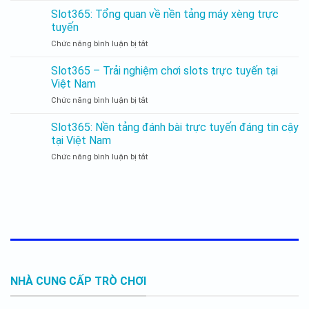
tảng
Tổng
Slot365: Tổng quan về nền tảng máy xèng trực
máy
quan
đánh
tuyến
về
bạc
Chức năng bình luận bị tắt
Slot365:
nền
trực
Tổng
tảng
tuyến
quan
slot
Slot365 – Trải nghiệm chơi slots trực tuyến tại
hiện
về
trực
Việt Nam
đại
nền
tuyến
Chức năng bình luận bị tắt
Slot365
tảng
–
máy
Trải
Slot365: Nền tảng đánh bài trực tuyến đáng tin cậy
xèng
nghiệm
trực
tại Việt Nam
chơi
tuyến
Chức năng bình luận bị tắt
Slot365:
slots
Nền
trực
tảng
tuyến
đánh
tại
bài
Việt
trực
Nam
tuyến
đáng
tin
cậy
tại
NHÀ CUNG CẤP TRÒ CHƠI
Việt
Nam