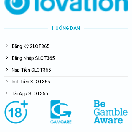
HƯỚNG DẪN
Đăng Ký SLOT365
Đăng Nhập SLOT365
Nạp Tiền SLOT365
Rút Tiền SLOT365
Tải App SLOT365