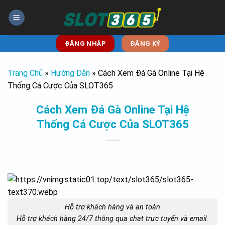
Skip
to
content
ĐĂNG NHẬP
ĐĂNG KÝ
Trang Chủ
»
Hướng Dẫn
»
Cách Xem Đá Gà Online Tại Hệ
Thống Cá Cược Của SLOT365
Cách Xem Đá Gà Online Tại Hệ
Thống Cá Cược Của SLOT365
Hỗ trợ khách hàng và an toàn
Hỗ trợ khách hàng 24/7 thông qua chat trực tuyến và email.