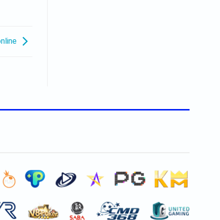
và
thú
vị
nline