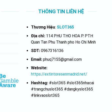
THÔNG TIN LIÊN HỆ
Thương Hiệu
:
SLOT365
Địa chỉ:
114 PHU THO HOA P. PTH
Quan Tan Phu Thanh pho Ho Chi Minh
SDT:
0967316136
Email:
phuq7155@gmail.com
Website:
https://extintoresenmadrid.net/
Hashtag:
#slot365 #slot365nhacai
#trangchuslot365 #dangkyslot365
#linkvaoslot365