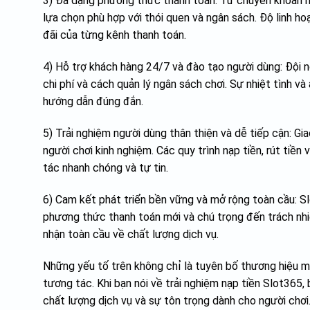
3) Đa dạng phương thức thanh toán: Từ chuyển khoản ng
lựa chọn phù hợp với thói quen và ngân sách. Độ linh ho
đãi của từng kênh thanh toán.
4) Hỗ trợ khách hàng 24/7 và đào tạo người dùng: Đội 
chi phí và cách quản lý ngân sách chơi. Sự nhiệt tình
hướng dẫn đúng đắn.
5) Trải nghiệm người dùng thân thiện và dễ tiếp cận: Gia
người chơi kinh nghiệm. Các quy trình nạp tiền, rút tiền
tác nhanh chóng và tự tin.
6) Cam kết phát triển bền vững và mở rộng toàn cầu: 
phương thức thanh toán mới và chú trọng đến trách nhiệ
nhận toàn cầu về chất lượng dịch vụ.
Những yếu tố trên không chỉ là tuyên bố thương hiệu m
tương tác. Khi bạn nói về trải nghiệm nạp tiền Slot365,
chất lượng dịch vụ và sự tôn trọng dành cho người chơi.