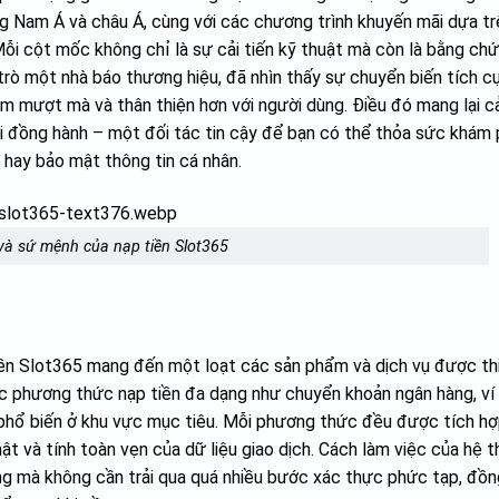
g Nam Á và châu Á, cùng với các chương trình khuyến mãi dựa tr
ỗi cột mốc không chỉ là sự cải tiến kỹ thuật mà còn là bằng ch
i trò một nhà báo thương hiệu, đã nhìn thấy sự chuyển biến tích c
m mượt mà và thân thiện hơn với người dùng. Điều đó mang lại c
i đồng hành – một đối tác tin cậy để bạn có thể thỏa sức khám 
ền hay bảo mật thông tin cá nhân.
à sứ mệnh của nạp tiền Slot365
tiền Slot365 mang đến một loạt các sản phẩm và dịch vụ được th
c phương thức nạp tiền đa dạng như chuyển khoản ngân hàng, ví 
 phổ biến ở khu vực mục tiêu. Mỗi phương thức đều được tích hợ
 và tính toàn vẹn của dữ liệu giao dịch. Cách làm việc của hệ 
ng mà không cần trải qua quá nhiều bước xác thực phức tạp, đồn