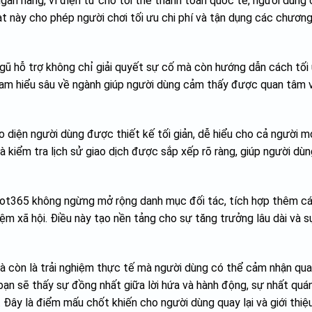
ân hàng, ví điện tử cho tới thẻ thanh toán quốc tế, người dùng 
ạt này cho phép người chơi tối ưu chi phí và tận dụng các chương
ngũ hỗ trợ không chỉ giải quyết sự cố mà còn hướng dẫn cách tối
 và am hiểu sâu về ngành giúp người dùng cảm thấy được quan tâm
o diện người dùng được thiết kế tối giản, dễ hiểu cho cả người mớ
 và kiểm tra lịch sử giao dịch được sắp xếp rõ ràng, giúp người dù
Slot365 không ngừng mở rộng danh mục đối tác, tích hợp thêm c
m xã hội. Điều này tạo nền tảng cho sự tăng trưởng lâu dài và 
à còn là trải nghiệm thực tế mà người dùng có thể cảm nhận qua
 bạn sẽ thấy sự đồng nhất giữa lời hứa và hành động, sự nhất quá
 Đây là điểm mấu chốt khiến cho người dùng quay lại và giới thiệ